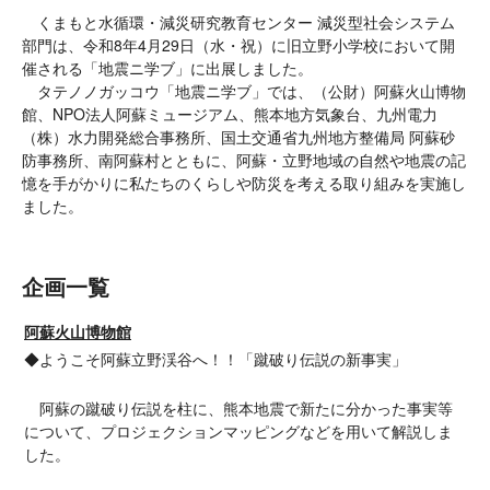
くまもと水循環・減災研究教育センター 減災型社会システム
部門は、令和8年4月29日（水・祝）に旧立野小学校において開
催される「地震ニ学ブ」に出展しました。
タテノノガッコウ「地震ニ学ブ」では、（公財）阿蘇火山博物
館、NPO法人阿蘇ミュージアム、熊本地方気象台、九州電力
（株）水力開発総合事務所、国土交通省九州地方整備局 阿蘇砂
防事務所、南阿蘇村とともに、阿蘇・立野地域の自然や地震の記
憶を手がかりに私たちのくらしや防災を考える取り組みを実施し
ました。
企画一覧
阿蘇火山博物館
◆ようこそ阿蘇立野渓谷へ！！「蹴破り伝説の新事実」
阿蘇の蹴破り伝説を柱に、熊本地震で新たに分かった事実等
について、プロジェクションマッピングなどを用いて解説しま
した。