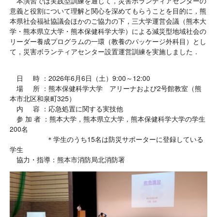
本演習では実践型訓練を通じて，災害ボランティアセンターの
意義と役割について理解と関心を深めてもらうことを目的に，熊
本県社会福祉協議会ほかのご協力の下，三大学運営会議（熊本大
学・熊本県立大学・熊本保健科学大学）による減災型地域社会の
リーダー養成プログラムの一環（教養のパッケージ外科目）とし
て，災害ボランティアセンター設置運営訓練を実施しました．
日 時 ：2026年6月6日（土）9:00～12:00
場 所 ：熊本保健科学大学 アリーナおよび2号館教室（熊
本市北区和泉町325）
内 容 ：応急処置に関する実技他
参 加 者 ：熊本大学，熊本県立大学，熊本保健科学大学の学生
200名
参 加 者 ：
＊学生のうち15名は防災サポーターに登録している
学生
協力・指導：熊本市消防局北消防署