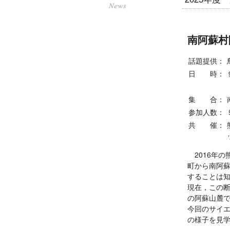
南阿蘇村
話題提供：
日 時：
集 合：
参加人数：
共 催：
2016年の
町から南阿蘇
することは
現在，この
の阿蘇山麓
今回のサイ
の様子を見