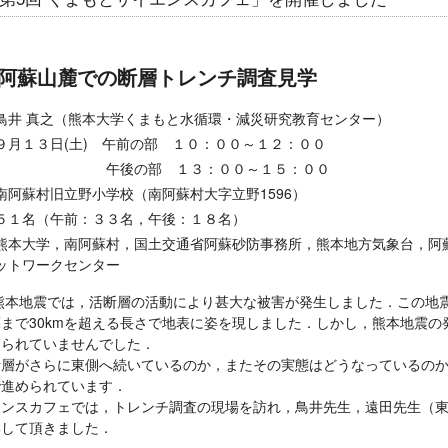
阿蘇山麓での断層トレンチ調査見学
鳥井 真之（熊本大学くまもと水循環・減災研究教育センター）
９月１３日(土) 午前の部 １０：００～１２：００
午後の部 １３：００～１５：００
南阿蘇村旧立野小学校（南阿蘇村大字立野1596）
５１名（午前：３３名，午後：１８名）
熊本大学，南阿蘇村，国土交通省阿蘇砂防事務所，熊本地方気象台，阿
ットワークセンター
熊本地震では，活断層の活動により甚大な被害が発生しました．この地
まで30kmを超える長さで地表に姿を現しました．しかし，熊本地震の
知られていませんでした．
断層がさらに東側へ続いているのか，またその実態はどうなっているの
で進められています．
エンスカフェでは，トレンチ調査の現場を訪れ，鳥井先生，遠田先生（
学して頂きました．