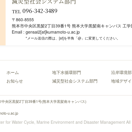
減災型社会システム部門
096-342-3489
TEL
〒860-8555
熊本市中央区黒髪2丁目39番1号 熊本大学黒髪南キャンパス 工学部
Email
gensai2[at]kumamoto-u.ac.jp
メール送信の際は、[at]を半角「@」に変更してください。
ホーム
地下水循環部門
沿岸環境部
お知らせ
減災型社会システム部門
地域デザイ
〒860-8555
熊本県熊本市中央区黒髪2丁目39番1号
TEL／FAX: 096-342-3490
Email: cwmd2017@kumamoto-u.ac.jp
er for Water Cycle, Marine Environment and Disaster Management All