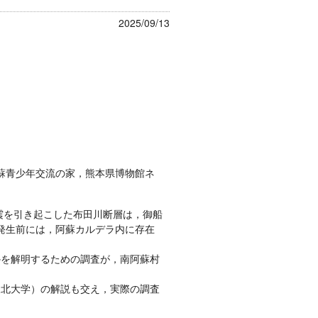
2025/09/13
蘇青少年交流の家，熊本県博物館ネ
震を引き起こした布田川断層は，御船
発生前には，阿蘇カルデラ内に存在
かを解明するための調査が，南阿蘇村
東北大学）の解説も交え，実際の調査