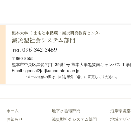
熊本大学 くまもと水循環・減災研究教育センター
減災型社会システム部門
096-342-3489
TEL
〒860-8555
熊本市中央区黒髪2丁目39番1号 熊本大学黒髪南キャンパス 工学部
Email
gensai2[at]kumamoto-u.ac.jp
メール送信の際は、[at]を半角「@」に変更してください。
ホーム
地下水循環部門
沿岸環境部
お知らせ
減災型社会システム部門
地域デザイ