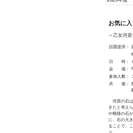
お気に入
～乙女河原
話題提供：
日 時：
会 場：
参加人数：
共 催：
河原の石は
きたと考え
や模様の石
に、石の大
ることで、
う。