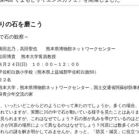
りの石を磨こう
で石の観察～
廣田志乃，高田聖也 熊本県博物館ネットワークセンター
松田博貴 熊本大学客員教授
８月２４日(日) １０：００～１２：００
甲佐町白旗小学校（熊本県上益城郡甲佐町白旗50）
２２名
熊本大学，熊本県博物館ネットワークセンター，国土交通省阿蘇砂防事
蘇青少年交流の家
、いったいどこからどのようにやって来たのでしょうか。多くの場合、
られていますが、実際に川の中で石が動いている様子を見たことはあり
が見られますが、これはなぜでしょう？石の形が丸みを帯びているのは
きさが河原の場所によって異なるのはなぜでしょう？河原には数多くの
これらの謎を解き明かしてみませんか。きっと、「防災・減災」に役立