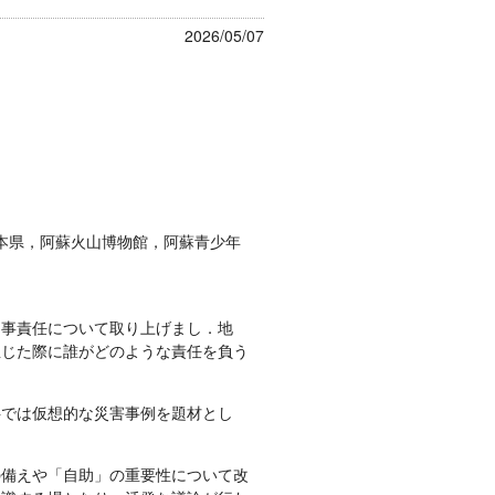
2026/05/07
本県，阿蘇火山博物館，阿蘇青少年
民事責任について取り上げまし．地
生じた際に誰がどのような責任を負う
半では仮想的な災害事例を題材とし
の備えや「自助」の重要性について改