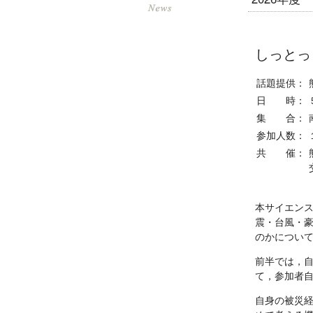
しっとっ
話題提供：
日 時：
集 合：
参加人数：
共 催：
本サイエン
震・台風・
のかについて
前半では，
て，参加者
自身の被災