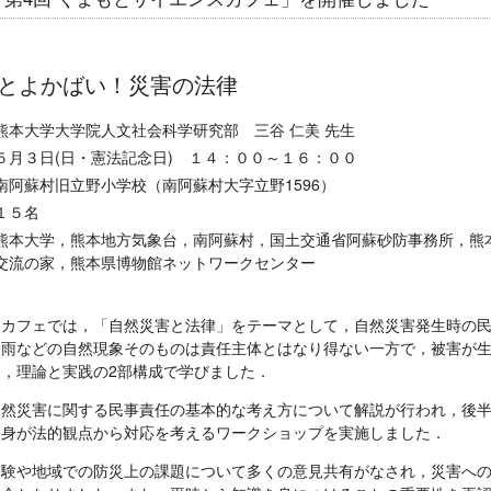
とよかばい！災害の法律
熊本大学大学院人文社会科学研究部 三谷 仁美 先生
５月３日(日・憲法記念日) １４：００～１６：００
南阿蘇村旧立野小学校（南阿蘇村大字立野1596）
１５名
熊本大学，熊本地方気象台，南阿蘇村，国土交通省阿蘇砂防事務所，熊
交流の家，熊本県博物館ネットワークセンター
スカフェでは，「自然災害と法律」をテーマとして，自然災害発生時の
豪雨などの自然現象そのものは責任主体とはなり得ない一方で，被害が
，理論と実践の2部構成で学びました．
自然災害に関する民事責任の基本的な考え方について解説が行われ，後
自身が法的観点から対応を考えるワークショップを実施しました．
経験や地域での防災上の課題について多くの意見共有がなされ，災害へ